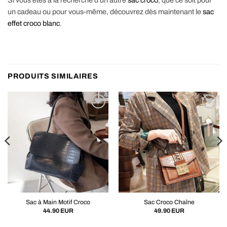
Si vous êtes à la recherche d’un autre
sac croco
, que ce soit pour
un cadeau ou pour vous-même, découvrez dès maintenant le
sac
effet croco blanc
.
PRODUITS SIMILAIRES
Sac à Main Motif Croco
Sac Croco Chaîne
44.90
EUR
49.90
EUR