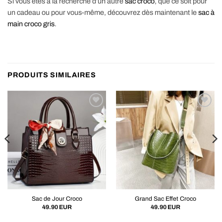
Si vous êtes à la recherche d’un autre
sac croco
, que ce soit pour
un cadeau ou pour vous-même, découvrez dès maintenant le
sac à
main croco gris
.
PRODUITS SIMILAIRES
Sac de Jour Croco
Grand Sac Effet Croco
49.90
EUR
49.90
EUR