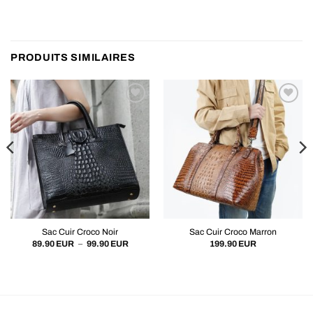
PRODUITS SIMILAIRES
Sac Cuir Croco Noir
Sac Cuir Croco Marron
Plage
89.90
EUR
–
99.90
EUR
199.90
EUR
de
prix :
89.90 EUR
à
99.90 EUR