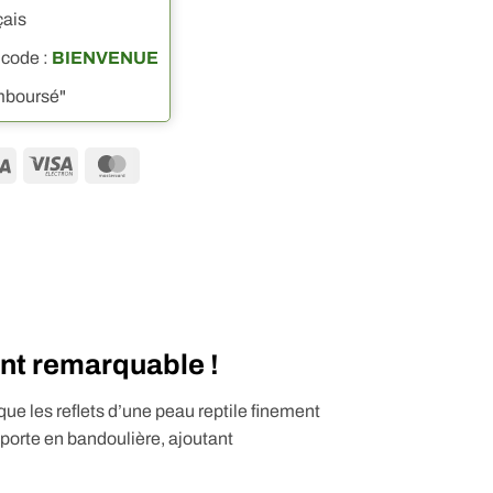
çais
 code :
BIENVENUE
emboursé"
Visa
Visa
MasterCard
Electron
ent remarquable !
voque les reflets d’une peau reptile finement
 porte en bandoulière, ajoutant