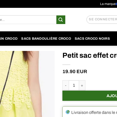
La marque
SE CONNECTER 
AIN CROCO
SACS BANDOULIÈRE CROCO
SACS CROCO NOIRS
Petit sac effet c
19.90
EUR
quantité de Petit sac effet croc
AJO
Livraison offerte dans le