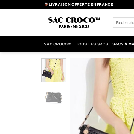
Passer
LIVRAISON OFFERTE EN FRANCE
au
contenu
Recherche
pour :
SAC CROCO™
TOUS LES SACS
SACS À M