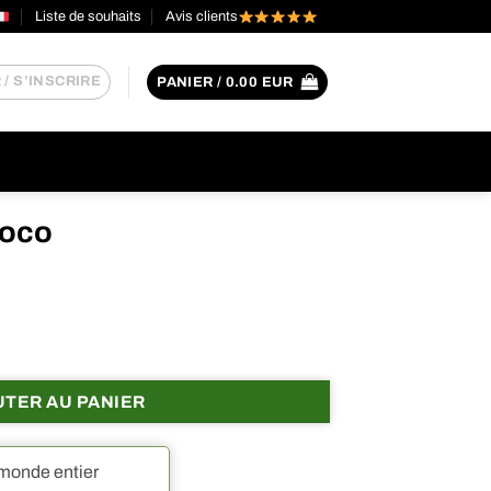
Liste de souhaits
Avis clients
/ S’INSCRIRE
PANIER /
0.00
EUR
roco
o
UTER AU PANIER
 monde entier