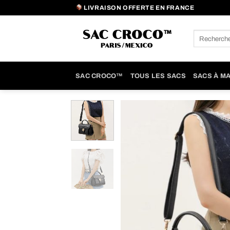
Passer
LIVRAISON OFFERTE EN FRANCE
au
contenu
Recherche
pour :
SAC CROCO™
TOUS LES SACS
SACS À M