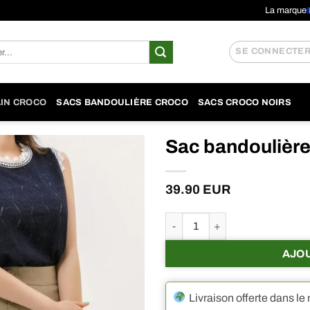
La marque
SE CONNECTER 
AIN CROCO
SACS BANDOULIÈRE CROCO
SACS CROCO NOIRS
Sac bandoulière
39.90
EUR
quantité de Sac bandoulière cr
AJO
Livraison offerte dans le