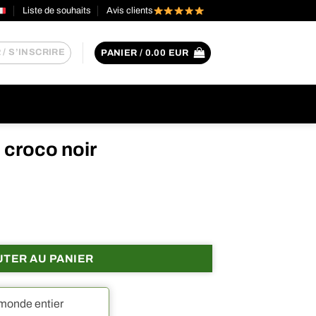
Liste de souhaits
Avis clients
/ S’INSCRIRE
PANIER /
0.00
EUR
 croco noir
oco noir
UTER AU PANIER
 monde entier