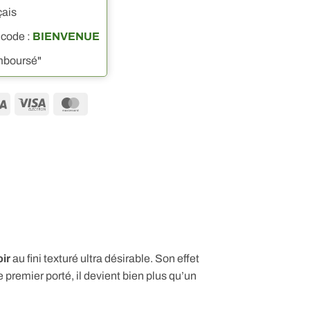
çais
 code :
BIENVENUE
emboursé"
Visa
Visa
MasterCard
Electron
ir
au fini texturé ultra désirable. Son effet
e premier porté, il devient bien plus qu’un