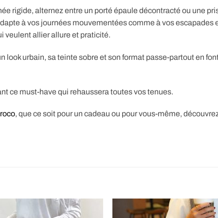
ée rigide, alternez entre un porté épaule décontracté ou une pris
adapte à vos journées mouvementées comme à vos escapades en v
 veulent allier allure et praticité.
 look urbain, sa teinte sobre et son format passe-partout en fon
nt ce must-have qui rehaussera toutes vos tenues.
croco
, que ce soit pour un cadeau ou pour vous-même, découvre